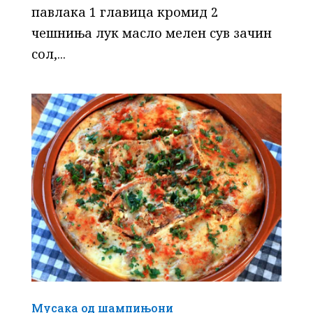
павлака 1 главица кромид 2
чешниња лук масло мелен сув зачин
сол,...
Мусака од шампињони