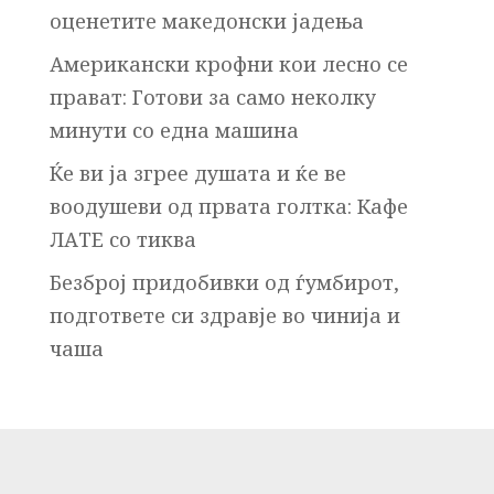
оценетите македонски јадења
Американски крофни кои лесно се
прават: Готови за само неколку
минути со една машина
Ќе ви ја згрее душата и ќе ве
воодушеви од првата голтка: Кафе
ЛАТЕ со тиква
Безброј придобивки од ѓумбирот,
подгответе си здравје во чинија и
чаша