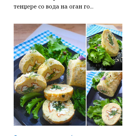
тенџере со вода на оган го...