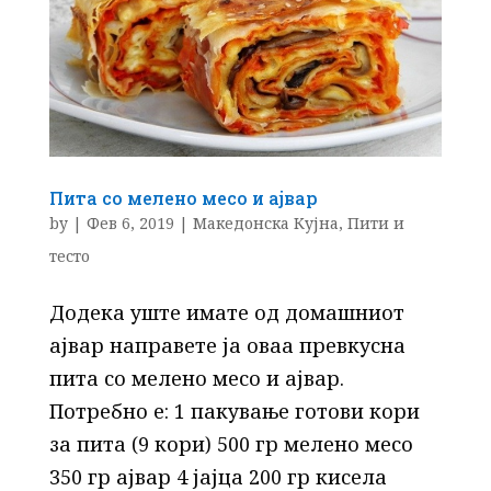
Пита со мелено месо и ајвар
by
|
Фев 6, 2019
|
Македонска Кујна
,
Пити и
тесто
Додека уште имате од домашниот
ајвар направете ја оваа превкусна
пита со мелено месо и ајвар.
Потребно е: 1 пакување готови кори
за пита (9 кори) 500 гр мелено месо
350 гр ајвар 4 јајца 200 гр кисела