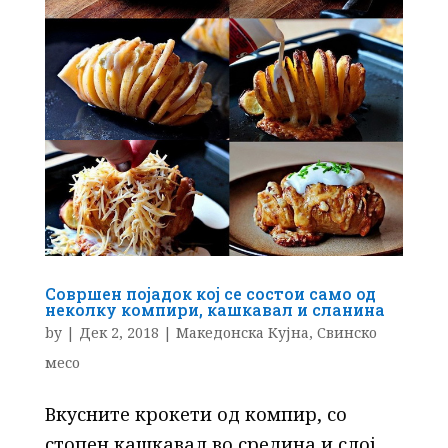
Совршен појадок кој се состои само од
неколку компири, кашкавал и сланина
by
|
Дек 2, 2018
|
Македонска Кујна
,
Свинско
месо
Вкусните крокети од компир, со
стопен кашкавал во средина и слој