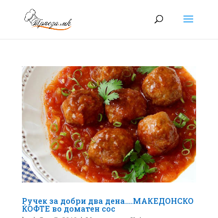
Ручек за добри два дена….МАКЕДОНСКО
ЌОФТЕ во доматен сос