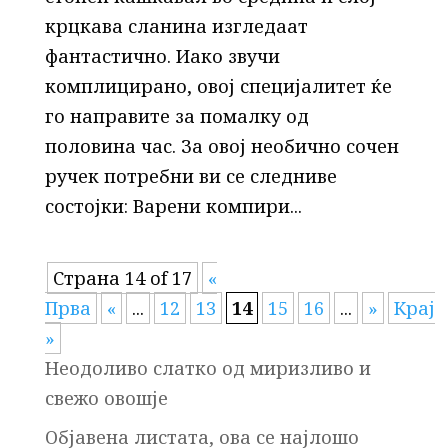
крцкава сланина изгледаат
фантастично. Иако звучи
комплицирано, овој специјалитет ќе
го направите за помалку од
половина час. За овој необично сочен
ручек потребни ви се следниве
состојки: Варени компири...
Страна 14 of 17
«
Прва
«
...
12
13
14
15
16
...
»
Крај
»
Неодоливо слатко од миризливо и
свежо овошје
Објавена листата, ова се најлошо