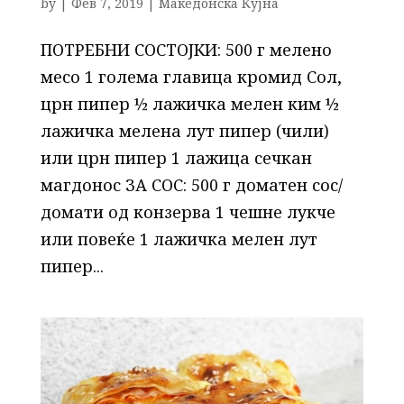
by
|
Фев 7, 2019
|
Македонска Кујна
ПОТРЕБНИ СОСТОЈКИ: 500 г мелено
месо 1 голема главица кромид Сол,
црн пипер ½ лажичка мелен ким ½
лажичка мелена лут пипер (чили)
или црн пипер 1 лажица сечкан
магдонос ЗА СОС: 500 г доматен сос/
домати од конзерва 1 чешне лукче
или повеќе 1 лажичка мелен лут
пипер...