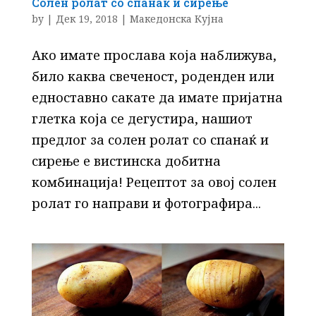
Солен ролат со спанаќ и сирење
by
|
Дек 19, 2018
|
Македонска Кујна
Ако имате прослава која наближува,
било каква свеченост, роденден или
едноставно сакате да имате пријатна
глетка која се дегустира, нашиот
предлог за солен ролат со спанаќ и
сирење е вистинска добитна
комбинација! Рецептот за овој солен
ролат го направи и фотографира...