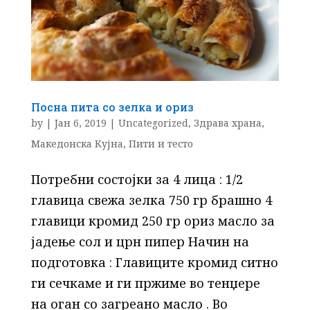
Посна пита со зелка и ориз
by
|
Јан 6, 2019
|
Uncategorized
,
Здрава храна
,
Македонска Кујна
,
Пити и тесто
Потребни состојки за 4 лица : 1/2
главица свежа зелка 750 гр брашно 4
главици кромид 250 гр ориз масло за
јадење сол и црн пипер Начин на
подготовка : Главиците кромид ситно
ги сечкаме и ги пржиме во тенџере
на оган со загреано масло . Во