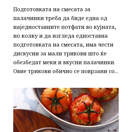
Подготовката на смесата за
палачинки треба да биде една од
наједноставните потфати во кујната,
но колку и да изгледа едноставна
подготовката на смесата, има чести
дискусии за мали трикови што ќе
обезбедат меки и вкусни палачинки.
Овие трикови обично се поврзани со...