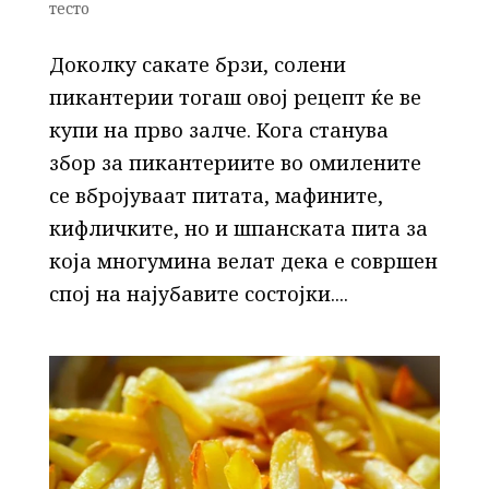
тесто
Доколку сакате брзи, солени
пикантерии тогаш овој рецепт ќе ве
купи на прво залче. Кога станува
збор за пикантериите во омилените
се вбројуваат питата, мафините,
кифличките, но и шпанската пита за
која многумина велат дека е совршен
спој на најубавите состојки....