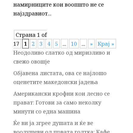
намирниците кои воопшто не се
најздравиот...
Страна 1 of
17
1
2
3
4
5
...
10
...
»
Крај »
Неодоливо слатко од миризливо и
свежо овошје
Објавена листата, ова се најлошо
оценетите македонски јадења
Американски крофни кои лесно се
прават: Готови за само неколку
минути со една машина
Ќе ви ја згрее душата и ќе ве
воодушеви од првата голтка: Кафе