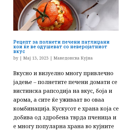
Рецепт за полнети печени патлиџани
кои ќе ве одушеват со неверојатниот
вкус
by
|
Мај 13, 2023
|
Македонска Кујна
Вкусно и визуелно многу привлечно
јадење – полнетите печени домати се
вистинска рапсодија на вкус, боја и
арома, а сите ќе уживаат во оваа
комбинација. Кускусот е храна која се
добива од здробена тврда пченица и
е многу популарна храна во кујните