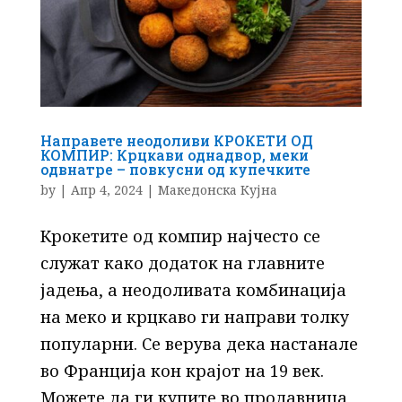
Направете неодоливи КРОКЕТИ ОД
КОМПИР: Крцкави однадвор, меки
одвнатре – повкусни од купечките
by
|
Апр 4, 2024
|
Македонска Кујна
Крокетите од компир најчесто се
служат како додаток на главните
јадења, а неодоливата комбинација
на меко и крцкаво ги направи толку
популарни. Се верува дека настанале
во Франција кон крајот на 19 век.
Можете да ги купите во продавница,