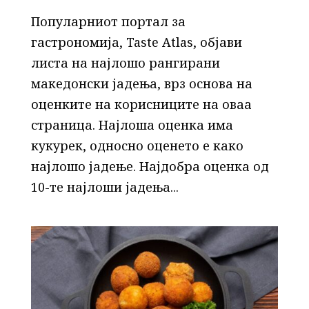
Популарниот портал за
гастрономија, Taste Atlas, објави
листа на најлошо рангирани
македонски јадења, врз основа на
оценките на корисниците на оваа
страница. Најлоша оценка има
кукурек, односно оценето е како
најлошо јадење. Најдобра оценка од
10-те најлоши јадења...