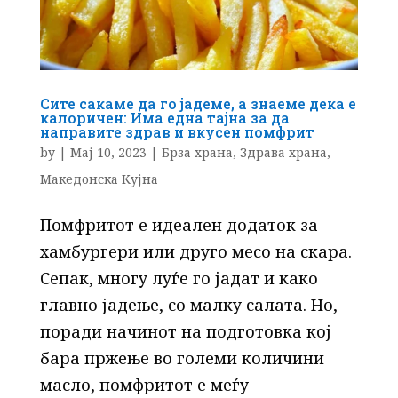
Сите сакаме да го јадеме, а знаеме дека е
калоричен: Има една тајна за да
направите здрав и вкусен помфрит
by
|
Мај 10, 2023
|
Брза храна
,
Здрава храна
,
Македонска Кујна
Помфритот е идеален додаток за
хамбургери или друго месо на скара.
Сепак, многу луѓе го јадат и како
главно јадење, со малку салата. Но,
поради начинот на подготовка кој
бара пржење во големи количини
масло, помфритот е меѓу