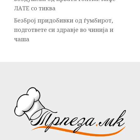
ЛАТЕ со тиква
Безброј придобивки од ѓумбирот,
подгответе си здравје во чинија и
чаша