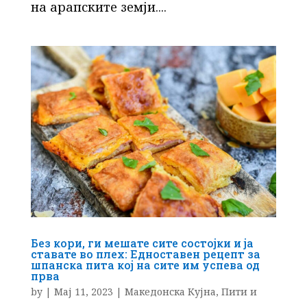
на арапските земји....
Без кори, ги мешате сите состојки и ја
ставате во плех: Едноставен рецепт за
шпанска пита кој на сите им успева од
прва
by
|
Мај 11, 2023
|
Македонска Кујна
,
Пити и