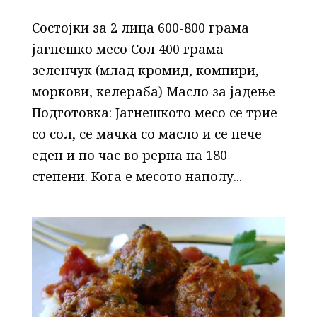
Состојки за 2 лица 600-800 грама
јагнешко месо Сол 400 грама
зеленчук (млад кромид, компири,
моркови, келераба) Масло за јадење
Подготовка: Јагнешкото месо се трие
со сол, се мачка со масло и се пече
еден и по час во рерна на 180
степени. Кога е месото наполу...