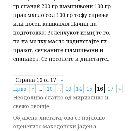
гр спанаќ 200 гр шампињони 100 гр
праз масло сол 100 гр тофу сирење
или посен кашкавал Начин на
подготовка: Зеленчукот измијте го,
па на малку масло издинстајте ги
празот, сечканите шампињони и
спанаќот. Сè посолете и динстајте...
Страна 16 of 17
«
Прва
«
...
10
...
13
14
15
16
17
»
Неодоливо слатко од миризливо и
свежо овошје
Објавена листата, ова се најлошо
оценетите македонски јадења