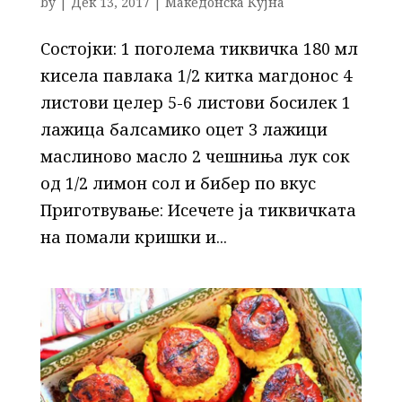
by
|
Дек 13, 2017
|
Македонска Кујна
Состојки: 1 поголема тиквичка 180 мл
кисела павлака 1/2 китка магдонос 4
листови целер 5-6 листови босилек 1
лажица балсамико оцет 3 лажици
маслиново масло 2 чешниња лук сок
од 1/2 лимон сол и бибер по вкус
Приготвување: Исечете ја тиквичката
на помали кришки и...