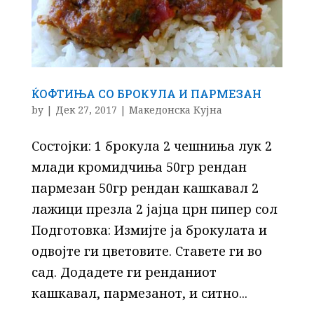
ЌОФТИЊА СО БРОКУЛА И ПАРМЕЗАН
by
|
Дек 27, 2017
|
Македонска Кујна
Состојки: 1 брокула 2 чешниња лук 2
млади кромидчиња 50гр рендан
пармезан 50гр рендан кашкавал 2
лажици презла 2 јајца црн пипер сол
Подготовка: Измијте ја брокулата и
одвојте ги цветовите. Ставете ги во
сад. Додадете ги ренданиот
кашкавал, пармезанот, и ситно...