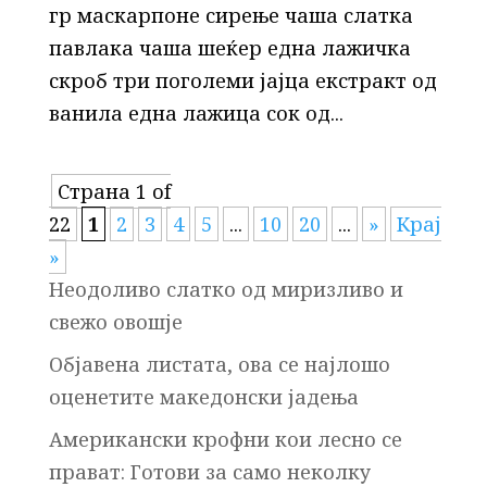
гр маскарпоне сирење чаша слатка
павлака чаша шеќер една лажичка
скроб три поголеми јајца екстракт од
ванила една лажица сок од...
Страна 1 of
22
1
2
3
4
5
...
10
20
...
»
Крај
»
Неодоливо слатко од миризливо и
свежо овошје
Објавена листата, ова се најлошо
оценетите македонски јадења
Американски крофни кои лесно се
прават: Готови за само неколку