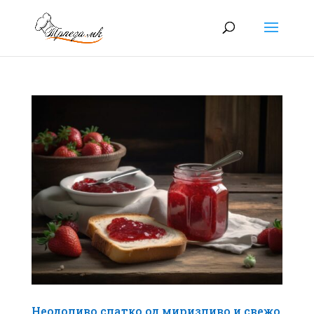
Неодоливо слатко од миризливо и свежо