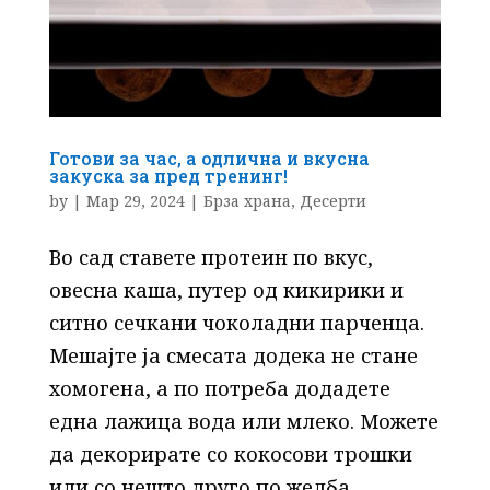
Готови за час, а одлична и вкусна
закуска за пред тренинг!
by
|
Мар 29, 2024
|
Брза храна
,
Десерти
Во сад ставете протеин по вкус,
овесна каша, путер од кикирики и
ситно сечкани чоколадни парченца.
Мешајте ја смесата додека не стане
хомогена, а по потреба додадете
една лажица вода или млеко. Можете
да декорирате со кокосови трошки
или со нешто друго по желба....