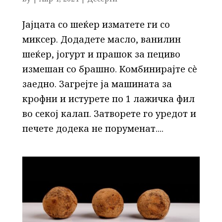
Јајцата со шеќер изматете ги со
миксер. Додадете масло, ванилин
шеќер, јогурт и прашок за пециво
измешан со брашно. Комбинирајте сè
заедно. Загрејте ја машината за
крофни и истурете по 1 лажичка фил
во секој калап. Затворете го уредот и
печете додека не поруменат....