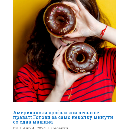
Американски крофни кои лесно се
прават: Готови за само неколку минути
со една машина
by
|
Апр 4, 2024
|
Десерти