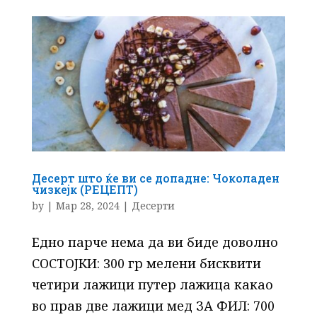
Десерт што ќе ви се допадне: Чоколаден
чизкејк (РЕЦЕПТ)
by
|
Мар 28, 2024
|
Десерти
Едно парче нема да ви биде доволно
СОСТОЈКИ: 300 гр мелени бисквити
четири лажици путер лажица какао
во прав две лажици мед ЗА ФИЛ: 700