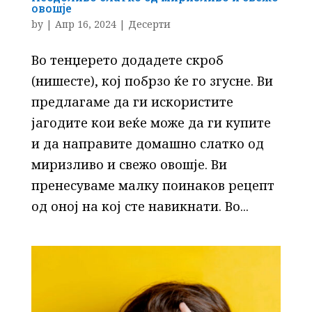
овошје
by
|
Апр 16, 2024
|
Десерти
Во тенџерето додадете скроб
(нишесте), кој побрзо ќе го згусне. Ви
предлагаме да ги искористите
јагодите кои веќе може да ги купите
и да направите домашно слатко од
миризливо и свежо овошје. Ви
пренесуваме малку поинаков рецепт
од оној на кој сте навикнати. Во...