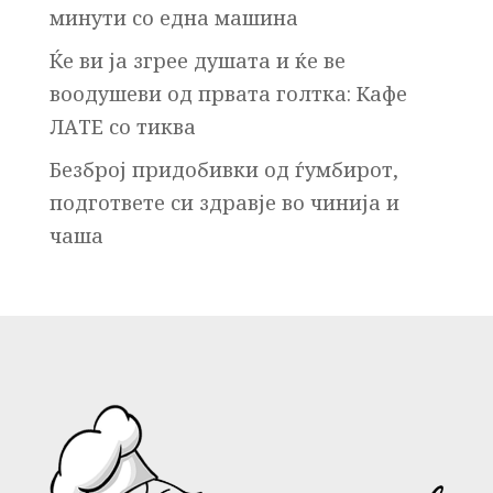
минути со една машина
Ќе ви ја згрее душата и ќе ве
воодушеви од првата голтка: Кафе
ЛАТЕ со тиква
Безброј придобивки од ѓумбирот,
подгответе си здравје во чинија и
чаша