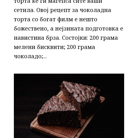
торта ќе ги маѓепса сите ваши
сетила. Овој рецепт за чоколадна
торта со богат филм е нешто
божествено, а нејзината подготовка е
навистина брза. Состојки: 200 грама
мелени бисквити; 200 грама
чоколадо;...