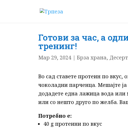
Готови за час, а одл
тренинг!
Мар 29, 2024
|
Брза храна
,
Десер
Во сад ставете протеин по вкус,
чоколадни парченца. Мешајте ја 
додадете една лажица вода или 
или со нешто друго по желба. Ва
Потребно е:
40 g протеини по вкус