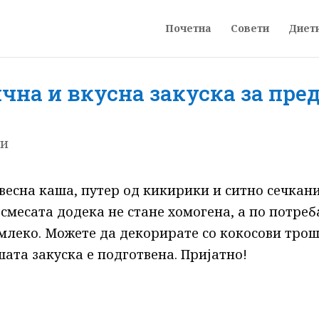
Почетна
Совети
Диет
ична и вкусна закуска за пре
ти
 овесна каша, путер од кикирики и ситно сечкан
смесата додека не стане хомогена, а по потреб
млеко. Можете да декорирате со кокосови тро
шата закуска е подготвена. Пријатно!