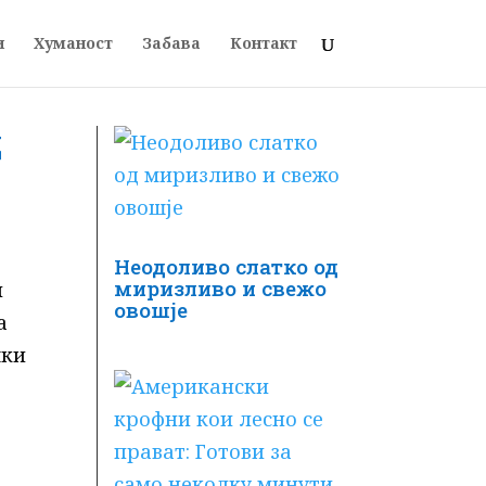
и
Хуманост
Забава
Контакт
д
Неодоливо слатко од
миризливо и свежо
и
овошје
а
шки