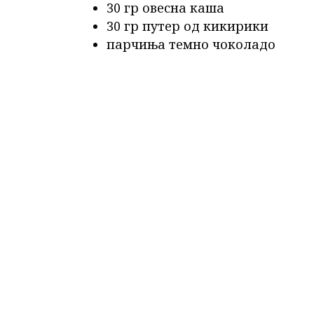
30 гр овесна каша
30 гр путер од кикирики
парчиња темно чоколадо