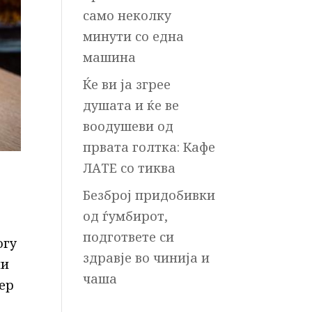
само неколку
минути со една
машина
Ќе ви ја згрее
душата и ќе ве
воодушеви од
првата голтка: Кафе
ЛАТЕ со тиква
Безброј придобивки
од ѓумбирот,
подгответе си
огу
здравје во чинија и
ни
чаша
ќер