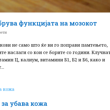
брува функцијата на мозокот
вети
кови не само што ќе ви го поправи памтењето,
ите наслаги со кои се борите со години. Клучна
итамин Ц, калиум, витамини Б1, Б2 и Б6, како и
..
 за убава кожа