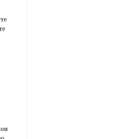
ете
те
мон
во