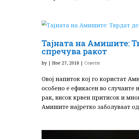
Тајната на Амишите: Т
спречува ракот
by
|
Ное 27, 2018
|
Совети
Овој напиток кој го користат Ам
особено е ефикасен во случаите 
рак, висок крвен притисок и мног
Амишите најретко заболуваат од р