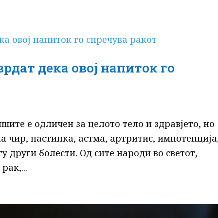
врдат дека овој напиток го
ишите е одличен за целото тело и здравјето, но
на чир, настинка, астма, артритис, импотенција
у други болести. Од сите народи во светот,
ак,...