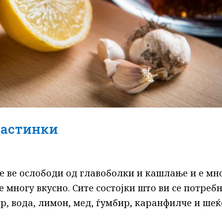
настинки
е ве ослободи од главоболки и кашлање и е мн
 е многу вкусно. Сите состојки што ви се потреб
ер, вода, лимон, мед, ѓумбир, каранфилче и ше