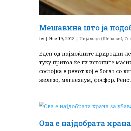
Мешавина што ја подо
by
|
Ное 19, 2018
|
Пијалоци (Шејкови)
,
Со
Еден од најмоќните природни ле
туку притоа ќе ги истопите масн
состојка е ренот кој е богат со в
железо, магнезиум, фосфор. Ренот.
Ова е најдобрата храна