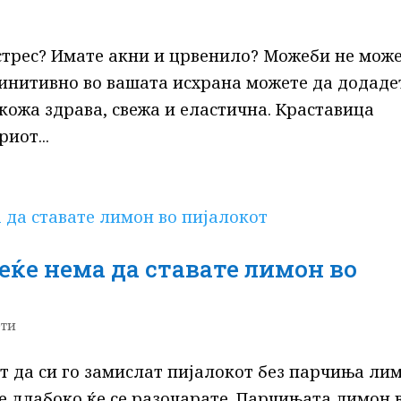
 стрес? Имате акни и црвенило? Можеби не мож
ефинитивно во вашата исхрана можете да додаде
 кожа здрава, свежа и еластична. Краставица
иот...
еќе нема да ставате лимон во
ети
ат да си го замислат пијалокот без парчиња ли
ие длабоко ќе се разочарате. Парчињата лимон 