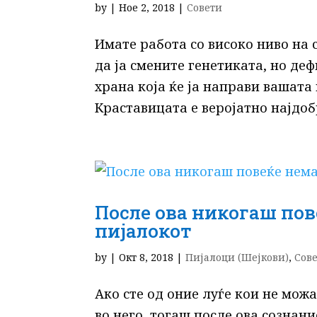
by
|
Ное 2, 2018
|
Совети
Имате работа со високо ниво на
да ја смените генетиката, но д
храна која ќе ја направи вашата
Краставицата е веројатно најдобр
После ова никогаш пов
пијалокот
by
|
Окт 8, 2018
|
Пијалоци (Шејкови)
,
Сов
Ако сте од оние луѓе кои не мож
во него, тогаш после ова сознан