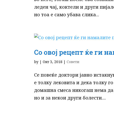
леден чај, коктели и други пија
но тоа е само убава слика...
Со овој рецепт ќе ги н
by
|
Окт 3, 2018
|
Совети
Се повеќе доктори јавно истакн
е толку лековита и дека толку г
домашна смеса никогаш нема да 
но и за некои други болести....