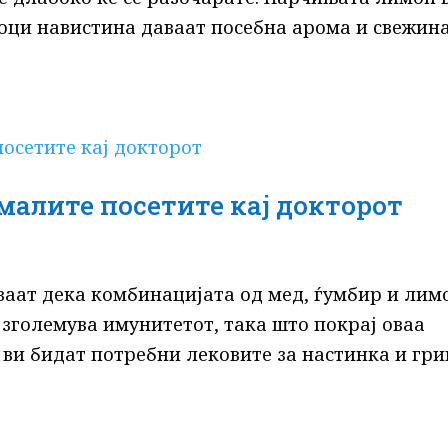
лоци навистина даваат посебна арома и свежина
амалите посетите кај докторот
уваат дека комбинацијата од мед, ѓумбир и лим
о зголемува имунитетот, така што покрај оваа
ви бидат потребни лековите за настинка и гри