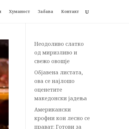
и
Хуманост
Забава
Контакт
Неодоливо слатко
од миризливо и
свежо овошје
Објавена листата,
ова се најлошо
оценетите
македонски јадења
Американски
крофни кои лесно се
прават: Готови за