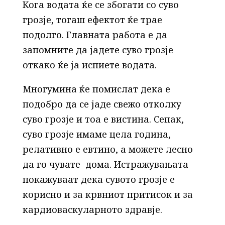
Кога водата ќе се збогати со суво
грозје, тогаш ефектот ќе трае
подолго. Главната работа е да
запомните да јадете суво грозје
откако ќе ја испиете водата.
Многумина ќе помислат дека е
подобро да се јаде свежо отколку
суво грозје и тоа е вистина. Сепак,
суво грозје имаме цела година,
релативно е евтино, а можете лесно
да го чувате дома. Истражувањата
покажуваат дека сувото грозје е
корисно и за крвниот притисок и за
кардиоваскуларното здравје.