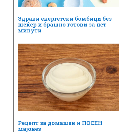
Здрави енергетски бомбици без
шеќер и брашно готови за пет
минути
Рецепт за домашен и ПОСЕН
мајонез