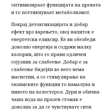
оптимизираат функцијата на цревата
и го поттикнуваат метаболизмот.
Покрај детоксикацијата и добар
ефект врз варењето, овој напиток е
енергетски еликсир. Ќе ви обезбеди
доволно енергија и содржи малку
калории, што го прави одличен
сојузник за слабеење. Добар е за
слабеење бидејќи во него нема
маснотии, а со стимулирање на
ензимските функции го намалува и
нивото на холестерол. Дури и обична
чаша вода на празен стомак е
доволна за да се чувствувате сити.