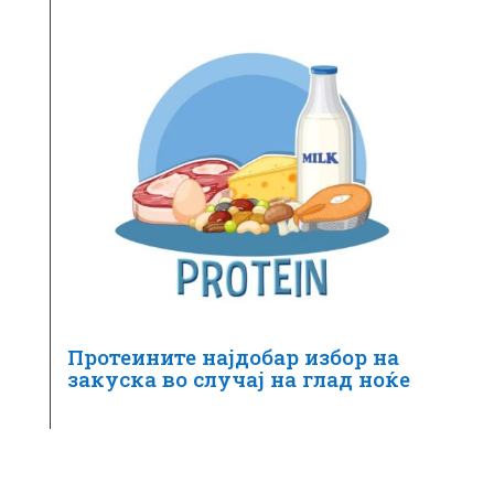
Протеините најдобар избор на
закуска во случај на глад ноќе