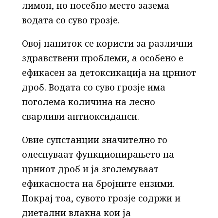
лимон, но посебно место зазема
водата со суво грозје.
Овој напиток се користи за различни
здравствени проблеми, а особено е
ефикасен за детоксикација на црниот
дроб. Водата со суво грозје има
поголема количина на лесно
сварливи антиоксиданси.
Овие супстанции значително го
олеснуваат функционирањето на
црниот дроб и ја зголемуваат
ефикасноста на бројните ензими.
Покрај тоа, сувото грозје содржи и
диетални влакна кои ја