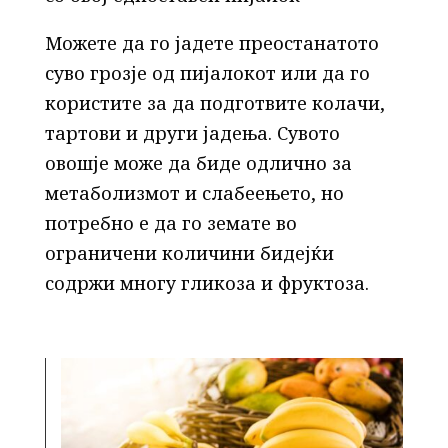
Можете да го јадете преостанатото
суво грозје од пијалокот или да го
користите за да подготвите колачи,
тартови и други јадења. Сувото
овошје може да биде одлично за
метаболизмот и слабеењето, но
потребно е да го земате во
ограничени количини бидејќи
содржи многу гликоза и фруктоза.