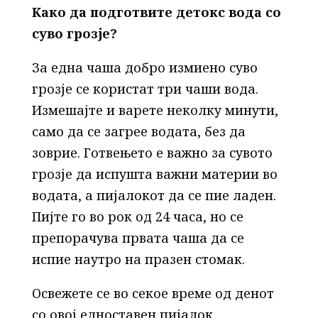
Како да подготвите детокс вода со
суво грозје?
За една чаша добро измиено суво
грозје се користат три чаши вода.
Измешајте и варете неколку минути,
само да се загрее водата, без да
зоврие. Готвењето е важно за сувото
грозје да испушта важни материи во
водата, а пијалокот да се пие ладен.
Пијте го во рок од 24 часа, но се
препорачува првата чаша да се
испие наутро на празен стомак.
Освежете се во секое време од денот
со овој едноставен пијалок