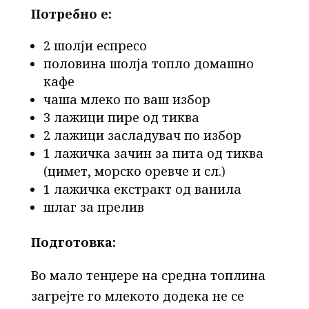
Потребно е:
2 шолји еспресо
половина шолја топло домашно
кафе
чаша млеко по ваш избор
3 лажици пире од тиква
2 лажици засладувач по избор
1 лажичка зачин за пита од тиква
(цимет, морско оревче и сл.)
1 лажичка екстракт од ванила
шлаг за прелив
Подготовка:
Во мало тенџере на средна топлина
загрејте го млекото додека не се