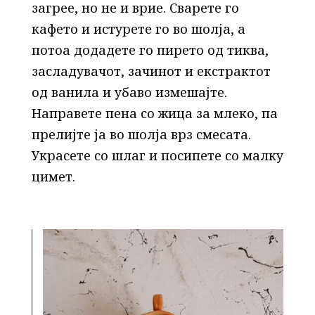
загрее, но не и врие. Сварете го
кафето и истурете го во шолја, а
потоа додадете го пирето од тиква,
засладувачот, зачинот и екстрактот
од ванила и убаво измешајте.
Направете пена со жица за млеко, па
прелијте ја во шолја врз смесата.
Украсете со шлаг и посипете со малку
цимет.