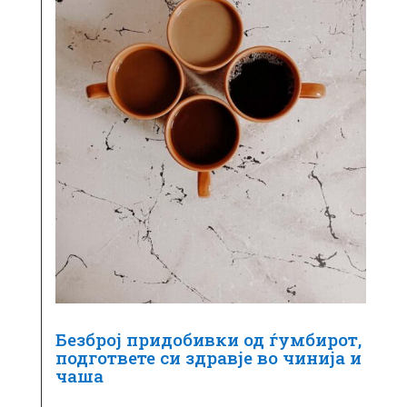
Безброј придобивки од ѓумбирот,
подгответе си здравје во чинија и
чаша