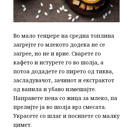
Во мало тенџере на средна топлина
загрејте го млекото додека не се
загрее, но не и врие. Сварете го
кафето и истурете го во шолја, а
потоа додадете го пирето од тиква,
засладувачот, зачинот и екстрактот
од ванила и убаво измешајте.
Направете пена со жица за млеко, па
прелијте ја во шолја врз смесата.
Украсете со шлаг и посипете со малку
цимет.