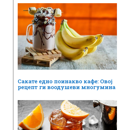
Сакате едно поинакво кафе: Овој
рецепт ги воодушеви многумина