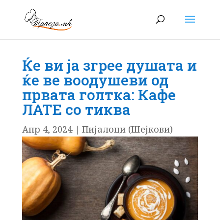
Ќе ви ја згрее душата и
ќе ве воодушеви од
првата голтка: Кафе
ЛАТЕ со тиква
Апр 4, 2024
|
Пијалоци (Шејкови)