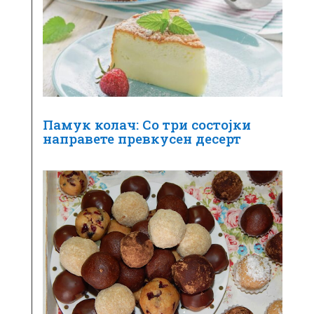
Памук колач: Со три состојки
направете превкусен десерт