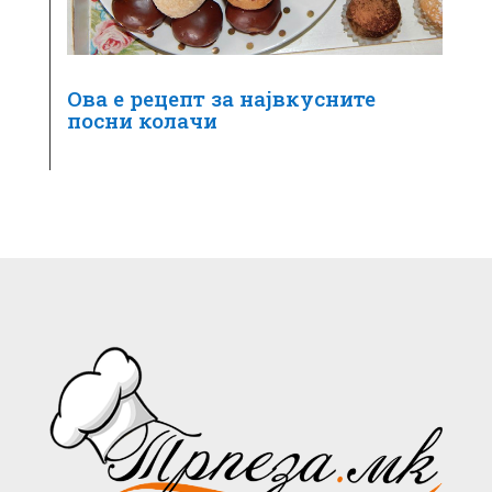
Ова е рецепт за највкусните
посни колачи