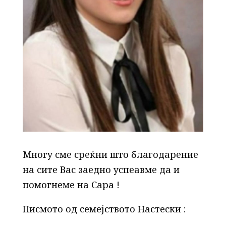
Многу сме среќни што благодарение
на сите Вас заедно успеавме да и
помогнеме на Сара !
Писмото од семејството Настески :