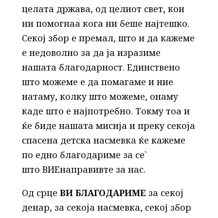
целата држава, од целиот свет, кои
ни помогнаа кога ни беше најтешко.
Секој збор е премал, што и да кажеме
е недоволно за да ја изразиме
нашата благодарност. Единствено
што можеме е да помагаме и ние
натаму, колку што можеме, онаму
каде што е најпотребно. Токму тоа и
ќе биде нашата мисија и преку секоја
спасена детска насмевка ќе кажеме
по едно благодариме за се`
што ВИЕнаправивте за нас.
Од срце
ВИ БЛАГОДАРИМЕ
за секој
денар, за секоја насмевка, секој збор