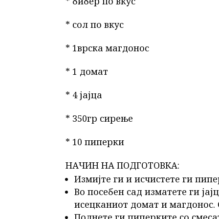
* бибер по вкус
* сол по вкус
* 1врска магдонос
* 1 домат
* 4 јајца
* 350гр сирење
* 10 пиперки
НАЧИН НА ПОДГОТОВКА:
Измијте ги и исчистете ги пипе
Во посебен сад изматете ги јај
исецканиот домат и магдонос. С
Полнете ги пиперките со смеса