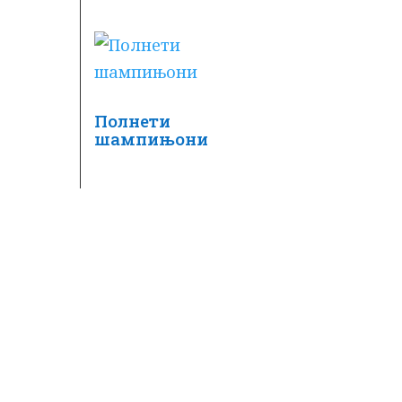
Полнети
шампињони