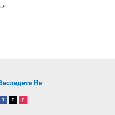
пла
Заследете Не