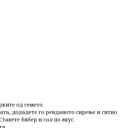
рките од семето.
цата, додадете го ренданото сирење и ситно
тавете бибер и сол по вкус.
та.