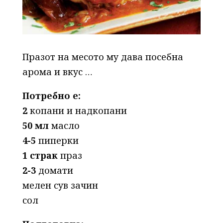
Празот на месото му дава посебна
арома и вкус …
Потребно е:
2
копани и надкопани
50 мл
масло
4-5
пиперки
1 страк
праз
2-3
домати
мелен сув зачин
сол