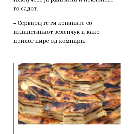
го садот.
– Сервирајте ги копаните со
издинстаниот зеленчук и како
прилог пире од компири.