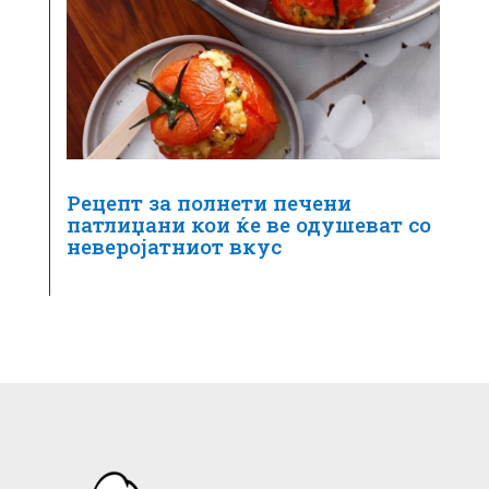
Рецепт за полнети печени
патлиџани кои ќе ве одушеват со
неверојатниот вкус