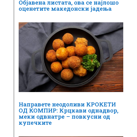
Објавена листата, ова се најлошо
оценетите македонски јадења
Направете неодоливи КРОКЕТИ
ОД КОМПИР: Крцкави однадвор,
меки одвнатре – повкусни од
купечките