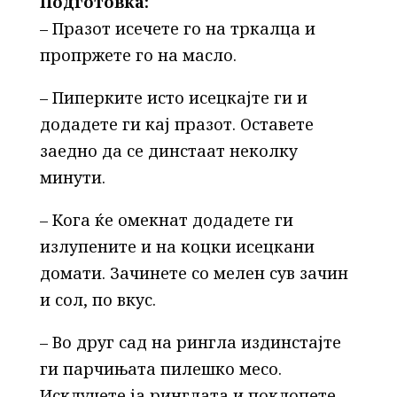
Подготовка:
– Празот исечете го на тркалца и
пропржете го на масло.
– Пиперките исто исецкајте ги и
додадете ги кај празот. Оставете
заедно да се динстаат неколку
минути.
– Кога ќе омекнат додадете ги
излупените и на коцки исецкани
домати. Зачинете со мелен сув зачин
и сол, по вкус.
– Во друг сад на рингла издинстајте
ги парчињата пилешко месо.
Исклучете ја ринглата и поклопете