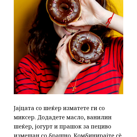
Јајцата со шеќер изматете ги со
миксер. Додадете масло, ванилин
шеќер, јогурт и прашок за пециво
измешан со брашно. Комбинирајте сè