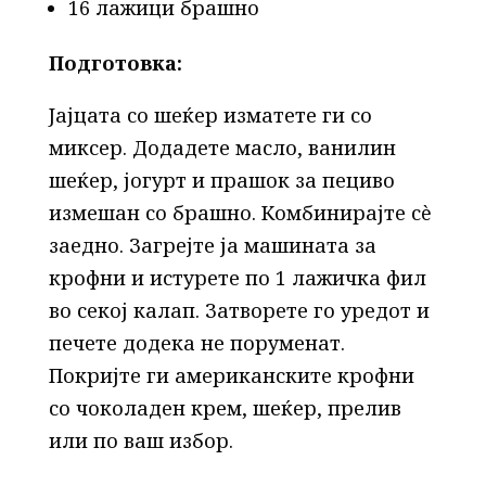
16 лажици брашно
Подготовка:
Јајцата со шеќер изматете ги со
миксер. Додадете масло, ванилин
шеќер, јогурт и прашок за пециво
измешан со брашно. Комбинирајте сè
заедно. Загрејте ја машината за
крофни и истурете по 1 лажичка фил
во секој калап. Затворете го уредот и
печете додека не поруменат.
Покријте ги американските крофни
со чоколаден крем, шеќер, прелив
или по ваш избор.