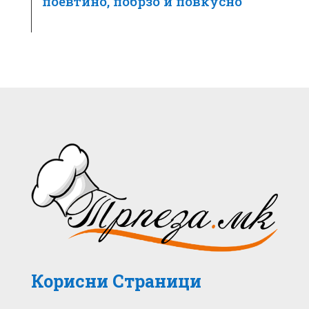
поевтино, побрзо и повкусно
Корисни Страници