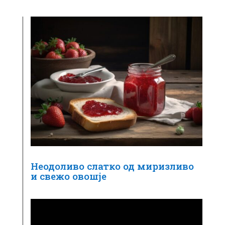
Неодоливо слатко од миризливо
и свежо овошје