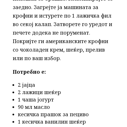
заедно. Загрејте ја машината за
крофни и истурете по 1 лажичка фил
во секој калап. Затворете го уредот и
печете додека не поруменат.
Покријте ги американските крофни
со чоколаден крем, шеќер, прелив
или по ваш избор.
Потребно е:
2 јајца
2 лажици шеќер
1 чаша јогурт
90 мл масло
кесичка прашок за пециво
1 кесичка ванилин шеќер