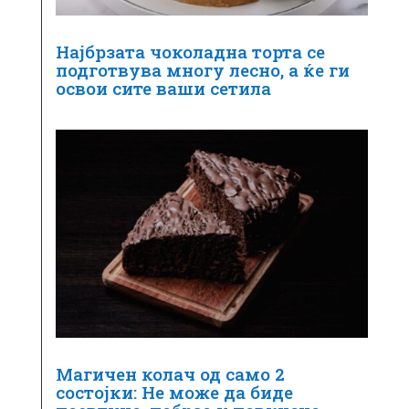
Најбрзата чоколадна торта се
подготвува многу лесно, а ќе ги
освои сите ваши сетила
Магичен колач од само 2
состојки: Не може да биде